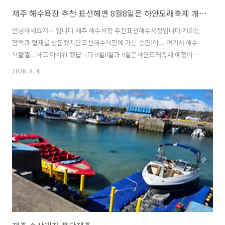
제주 해수욕장 추천 표선해변 8월8일은 하얀모래축제 개막식도 있데요
안녕하세요저니 입니다 제주 해수욕장 추천표선해수욕장입니다 저희는
함덕과 협재를 방문했지만표선해수욕장에 가는 순간!아... 여기서 해수
욕할껄...하고 아쉬워 했답니다 8월8일과 9일은하얀모래축제 예정이네
요 피서용품을 준비하지 않아도대여가능합니다튜브랑 구명조끼가 생각
2026. 8. 4.
보다 비싸고천막과 파라솔은 생각보다저렴하네요저희는 숙소가기전에
잠깐잠깐 놀아서천막과 파라솔까지는 필요 없었어요너무 더워서5시 이
후나되야 물놀이 할 수 있더라고요오전부터 하루종일 하시는분들정말
대단해요 아름다운 제주 바다 입니다 검색했을때함덕이 1위 였는데함덕
은 생각보다 협소한 느낌이였습니다 협재도 좋았지만표선의 가장 좋았
던 점은모래사장보다 현무암이 많고계단식으로 정리되어 있더라고요 당
연히 모래사장도 있지만좀 협소해요모래놀이 좋아하면협재해수욕..