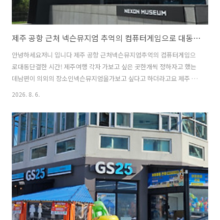
제주 공항 근처 넥슨뮤지엄 추억의 컴퓨터게임으로 대동단결
안녕하세요저니 입니다 제주 공항 근처넥슨뮤지엄추억의 컴퓨터게임으
로대동단결한 시간! 제주여행 각자 가보고 싶은 곳한개씩 정하자고 했는
데남편이 의외의 장소인넥슨뮤지엄을가보고 싶다고 하더라고요 제주 공
항 근처라마지막날 방문하고렌터카를 돌려주기로 계획했답니다 관람요
2026. 8. 6.
금은성인 14,000원청소년 12,000원어린이 10,000원 입니다 키오스크
결제하면카드가 나와요이 카드는 일층에서 게임할때 필요합니다 1층부
터한층씩 올라가고마지막에카페 메이플스토리를 이용하시면 좋아요카
페만 있는게 아니라기념품도 판매하고 있어서구매하면 들고다녀야하는
수고로움이 있거든요 내 캐릭터를 선정하고1층으로 입장하면오락실에
있는 게임들이많이 있어요 인원이 많아지니줄서 있어야해서맛보기만 하
고이동했답니다좀 아쉬웠어요 제가 컴퓨터를 처음 배..