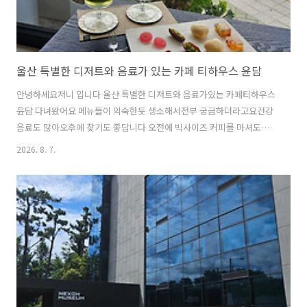
울산 특별한 디저트와 음료가 있는 카페 티하우스 윤담
안녕하세요저니 입니다 울산 특별한 디저트와 음료가있는 카페티하우스
윤담 다녀왔어요 메뉴들이 익숙한듯 생소해서전부 궁금하더라고요건강
음료도 많아오후에 찾기도 좋답니다 오전에 빅사이즈 커피를 마셔도부
담 없는 음료들이 많았어요 윤담 대표 디저트는윤담 세트 입니다 아무날
2026. 8. 7.
아닌데도받아보시면감탄사가 나올만큼 소중해요 아기자기한다기들 혼
자 오기도 좋고함께 오기도 좋아요 룸도 마련되어 있답니다 울산 이색 카
페티하우스 윤담차를 잘 몰라도편안한 분위기에서 차를 즐길 수 있어요
사장님이 메뉴에 대해서친절하게 설명해주시더라고요 주문하고 앉아있
으면자리에 가져다 주시는데비주얼에깜놀!!! 더워서시원한 말차가 포함
된 음료 두잔!진하고 풍미있는 맛이다르긴 다르더라고요 윤담세트 입니
다하나하나음미하며 먹게되는 맛재료 고유의..