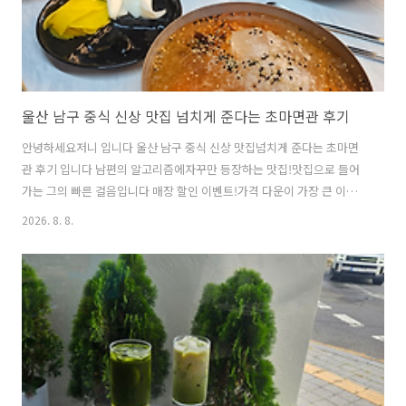
울산 남구 중식 신상 맛집 넘치게 준다는 초마면관 후기
안녕하세요저니 입니다 울산 남구 중식 신상 맛집넘치게 준다는 초마면
관 후기 입니다 남편의 알고리즘에자꾸만 등장하는 맛집!맛집으로 들어
가는 그의 빠른 걸음입니다 매장 할인 이벤트!가격 다운이 가장 큰 이벤
트! 중화 두루치기 덮밥도엄청 맛있어 보이네요 매운거 좋아하시는분들
2026. 8. 8.
을위한불짜장면과불초마면도와...보기만해도 무서운 맵찔이 입니다 영
수증 리뷰이벤트도하고 있어요 내부 입니다저희는 식사시간대가 아니라
손님이 북적이지는 않더라고요넓고순환이 빨라서서서 기다리지 않아도
되지 않을까?라는 생각을 해봤어요 초마면관 메뉴판 초마면의 어원 및
유래는넉넉함 입니다넘을 초양 마초마 - 기준을 넘는다 이날의 픽옛날짜
장면간짜장탕수육냉짬뽕등장!!! 저는 냉짬뽕 먹었는데정말 시원~하고맵
지 않으면서도 매운맛이 살짤 있어개운..