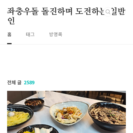
본문 바로가기
좌충우돌 돌진하며 도전하는 일반
인
홈
태그
방명록
전체 글
2589