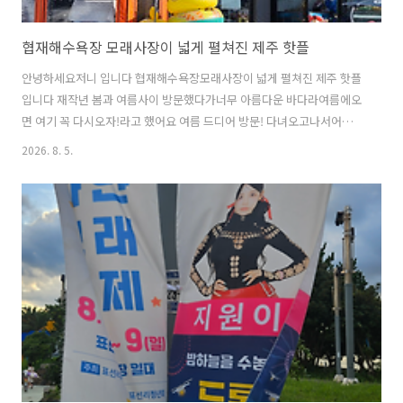
협재해수욕장 모래사장이 넓게 펼쳐진 제주 핫플
안녕하세요저니 입니다 협재해수욕장모래사장이 넓게 펼쳐진 제주 핫플
입니다 재작년 봄과 여름사이 방문했다가너무 아름다운 바다라여름에오
면 여기 꼭 다시오자!라고 했어요 여름 드디어 방문! 다녀오고나서어떤사
람이 인스타글에파라솔때문에 모래놀이도못하고 쫒겨났다는데다녀온
2026. 8. 5.
사람으로무슨말인지 모르겠더라고요 저희는 모래사장에비치타월도 깔
고 있었는데요 촉촉하게 밟히는 모래가 맨발이면 더 기분 좋아요 전날 함
덕해수욕장에서10분 있다가 나왔는데이날은 1시간은 잘 놀았어요 해수
욕장마다 마감시간이 있으니참고해서 방문하세요 해수욕장마다6월쯤
방문했을때와는좀 다른 분위기더라고요포카리스웨트같은 바다라고 생
각했는데사람이 많으니 그정도는 아닌것 같은 느낌요 오히려아침 창밖
으로 보이는 풍경이나해안도로를 타고 이동하면서보이는 바다가..