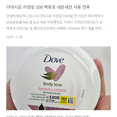
더마시모 리덴실 100 백프로 내돈내산 사용 전후
안녕하세요저니 입니다 더마시모 리덴실 1002달 전 지인의 머리카락이
보송보송올라온 걸 보고 바로 주문했어요 가격이 가격인지라지인이 강
력하게 이야기는 못 했지만진취적인 구매력! 자라바로 겟!!! 앰플 먼저 구
매했는데너무 빨리 사용되는 느낌이라뒤이어 샴푸도 구매했답니다저는
2026. 2. 18.
하나만 산다면 샴푸 추천해요 전/후 사진뭐가 전이고뭐가 후일까요? 머
리띠인가?노란 세안밴드 인가?한 달 반 사용 후기어느쪽 머리숱이 더 많
아 보이나요? 결정하셨나요?어느 쪽 머리숱이 좀 많아 보였나요?비슷하
다고요!!! 노란색 세안밴드가 사용 후 모습입니다 1박스에 앰플 4개가 들
어 있어요앰플 1개는 정수리/머리 양 옆 부분에아껴 바르면 일주일 바를
수 있어요 그러니 바르는 양에 따라1박스를 한 달도 바를 수 있고2주도
바를 수 있답니다..