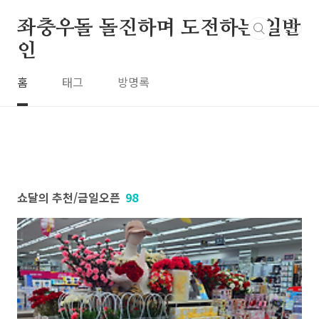
본문 바로가기
좌충우돌 돌진하며 도전하는 일반
인
홈
태그
방명록
쇼달의 추천/금일오픈
98