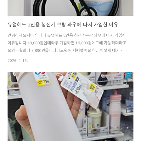
듀얼헤드 2인용 청진기 쿠팡 와우에 다시 가입한 이유
안녕하세요저니 입니다 듀얼헤드 2인용 청진기쿠팡 와우에 다시 가입한
이유입니다 48,000원인데와우 가입하면 18,000원에구매 가능하더라고
요와우월회비 7,890원을내더라도훨씬 저렴했어요 하...이렇게 대기업을
이길 수 없구나!!! 불량 아니랍니다 간호과 학생일때청진기 구입해서 실
2026. 4. 16.
습 나갔는데25년전 그 때 가격이나지금 가격이나1인용 가격은 비슷하더
라고요 이렇게 2인용이 있는건이번에 알았어요가격은 좀 사악하지만꼭
사고 싶었어요 역시!!! 정보력이 중요하네요이제 장비빨로!더 열심히 일
해야겠습니다 2인용 청진기 가격 중저렴한 가격이였는데요1인용 저렴이
보다소리도 더 잘 들려서 만족 입니다 진작에 이런 제품이 있는걸 알았으
면더 좋았겠지만지금이라도 알게되어 매우 만족! 듀얼 헤드2인용 청진기
쿠팡 와우 월회..