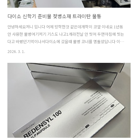
다이소 신학기 준비물 젖병소재 트라이탄 물통
안녕하세요저니 입니다 어제 방학한것 같은데개학이 코앞 이네요 1년동
안 사용한 물병여기저기 기스도 나고1개라전날 안 씻어 두면아침에 씻는
다고 바빴던기억이나서다이소에 갔을때 물병 코너를 맴돌았답니다 이거
다! 매번 마음에 드는게 없었는데내열성이 우수한 젖병소재트라이탄 물
2026. 3. 1.
병 발견! 이전에 사용하고 있던 물병도 트라이탄 소재라반갑더라고요 트
라이탄이란미국 화학업체인이스트만이 개발한원료로써 미국 및 유럽 등
으로부터식품용으로 사용 안전성을 승인 받은환경호르몬 BPA가 함유되
지 않은 소재입니다 품번 1049804품명TR원터치트라이탄물병 2만원 넘
는 제품보다입구나 탄탄함이 조금은 부족했으나오천원 이잖아요! 손잡
이는 됩니다 신학기 준비물물병도 필수잖아요 다이소 젖병소재 트라이
탄 물병1개 사두니씻는거 깜빡 잊은날도아침..