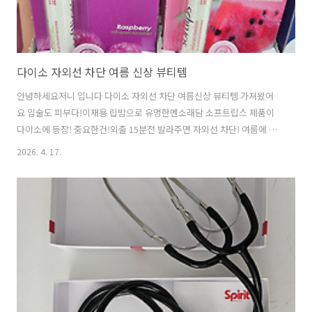
다이소 자외선 차단 여름 신상 뷰티템
안녕하세요저니 입니다 다이소 자외선 차단 여름신상 뷰티템 가져왔어
요 입술도 피부다!이재용 립밤으로 유명한멘소래담 소프트립스 제품이
다이소에 등장! 중요한건!외출 15분전 발라주면 자외선 차단! 여름에 빠
질 수 없는선크림라인본격적으로다양한 제품들이 출시 되었네요 앰플크
2026. 4. 17.
림쿠션다양한 종류가 나왔는데저는 파우더가 가장 관심 가더라고요 뚜
껑에는 거울이 달려있는 이제품발라보니보송보송하고 화사해서여름에
찰떡! 여름 클렌징은좀 더 꼼꼼해야 하겠죠포인트에서 작정하고 출시한
것 같은 젤라또 쿨링 팩클렌저 더블유비톡톡 버블 시리즈 저는 젤라또 쿨
링 단팥 팩 클렌저정말 붓기 완화? 다이소 자외선 차단 제품뷰티신상 오
늘의 픽은 삼성(주)는 없어도립밤은 이재용 했습니다 다음 포스팅은자외
선 차단 기능이 있는멘소래담 소프..