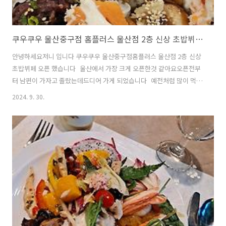
쿠우쿠우 울산중구점 홈플러스 울산점 2층 신상 초밥뷔페 오픈
안녕하세요저니 입니다 쿠우쿠우 울산중구점홈플러스 울산점 2층 신상
초밥뷔페 오픈 했습니다 울산에서 가장 크게 오픈한것 같아요오픈전부
터 남편이 가자고 졸랐는데드디어 가게 되었습니다 예전처럼 많이 먹지
못해서뷔페는 별로인데남편이 제몫까지 먹어주는것 같네요 가격 안내
2024. 9. 30.
입니다가격은 굴화하나로마트점 보다조금 더 비싼 가격이였습니다 하지
만 비싼만큼 메뉴가 더 좋았어요많이 드시는분들은 오히려 더 좋겠습니
다 남편은 환호하면서 먹더라고요 평일날 다녀왔는데오픈전부터 테이
블링으로 예약하고 줄서서 입장했어요 매장도 정말 넓습니다룸도 준비
되어 있어서각종모임이나 회식에도 좋을것 같았습니다 중요한 행사라면
너무 붐벼서 일단 이용해보고예약 잡아보세요 다른것도 정말 많지만손
님이 많아서도저히 찍을수 없었네요 시작과 동시에 다..