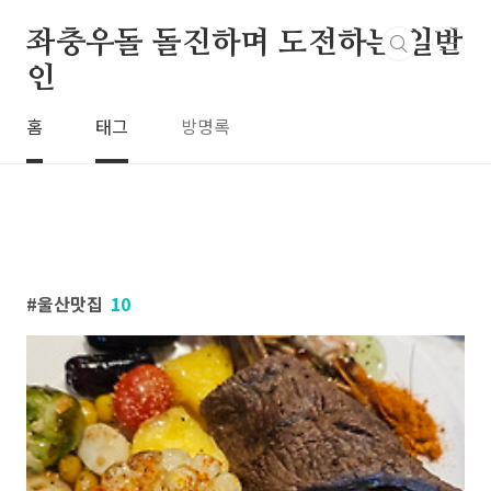
본문 바로가기
좌충우돌 돌진하며 도전하는 일반
인
홈
태그
방명록
울산맛집
10