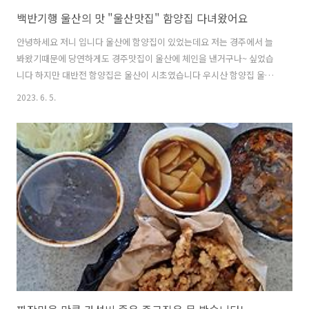
백반기행 울산의 맛 "울산맛집" 함양집 다녀왔어요
안녕하세요 저니 입니다 울산에 함양집이 있었는데요 저는 경주에서 늘
봐왔기때문에 당연하게도 경주맛집이 울산에 체인을 낸거구나~ 싶었습
니다 하지만 대반전 함양집은 울산이 시초였습니다 우시산 함양집 울산
이란 이름이 바로 우시산국에서 나온거라니 이렇게 알게되네요 오늘은
2023. 6. 5.
편하게 먹고 포스팅은 안해야지... 라고 생각하며 들어와서 매장외부와
내부사진이 많이 없네요 메뉴판 보기시작하면서 사진찍기 시작했습니다
포스팅도 멈추기 어렵네요 울산맛집 함양집 식객허영만의 백반기행 120
회에 소개되었다고 합니다 쌀과 고기는 모두 국내산만을 김치는 직접 담
구고 있다니 100년전통 4대를 잇는 맛집의 정성이 느껴지네요 함양집 메
뉴 및 가격 식사류와 육회/불고기/파전 이 준비되어 있었는데요 비빔밥
이 주메뉴이기도 하고 날씨가 너무 더..