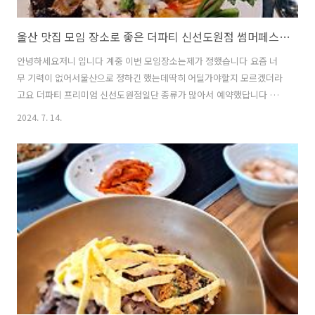
울산 맛집 모임 장소로 좋은 더파티 신선도원점 썸머페스티벌
안녕하세요저니 입니다 계중 이번 모임장소는제가 정했습니다 요즘 너
무 기력이 없어서울산으로 정하긴 했는데딱히 어딜가야할지 모르겠더라
고요 더파티 프리미엄 신선도원점일단 종류가 많아서 예약했답니다 이
전 방문시 만족하지 못해서이제 안가야겠다했는데이번에는 대만족! 이
2024. 7. 14.
라포스팅을 안할수가 없었네요 첫접시샐러드도 더 신선해지고과일도 풍
부했습니다 평일 예약시하루 100명 할인도 있으니꼭 미리 하시는거 추
천요대신 당일취소는 10%의 수수료가있답니다 요건 지인의 첫 접시먹
을줄 아는 사람 입니다 저는 뷔페도손가고 귀찮은 음식은 피하는데사실
이런게 맛있잖아요 두번째 접시중식양식골고루~ 담아왔어요 세번째
접시양갈비사실 이건 아직도 별로저의 양갈비 입맛이 너무 상승한듯
요 네번째 접시일식회랑 초밥도 더뷔페는 더 맛있어요 ..