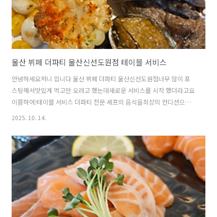
울산 뷔페 더파티 울산신선도원점 테이블 서비스
안녕하세요저니 입니다 울산 뷔페 더파티 울산신선도원점너무 많이 포
스팅해서맛있게 먹고만 오려고 했는데새로운 서비스를 시작 했더라고요
이름하여!테이블 서비스 더파티 전문 셰프의 음식을최상의 컨디션으로
즐기실 수 있도록직접 서비스해드리고 있습니다 자주 방문하는 저희 가
2025. 10. 14.
족도조금 생소해서 한 번 더 물어보았어요 직원을 불러서 주문하면 된다
고하더라고요 꽤 혁신적인 서비스인데종이가...보는 순간 기분이 찝찝왕
칠리새우양갈비 스테이크부채살 스테이크모듬 초밥모듬회하겐다즈 아
이스크림메뉴들을 주문할 수 있답니다 사실 벨이 있는 것도 아니라직원
을 부르기도 불편한데궁금해서 모듬회를 주문해 보았답니다 신선하고
예쁘게 담겨오는 건 좋았는데여전히 움직여야 했어요 소스가 일도 없네
요 울산 맛집더파티는 가격에 비해 정말 다양하고퀄..