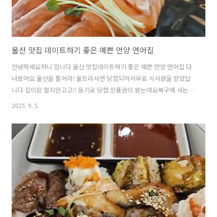
울산 맛집 데이트하기 좋은 예쁜 언양 연어집
안녕하세요저니 입니다 울산 맛집데이트하기 좋은 예쁜 언양 연어집 다
녀왔어요 울산을 틀어라! 울트라사연 당첨되어서무료 식사권을 받았답
니다 집이랑 멀지만고고!! 등기로 당첨 상품권이 왔는데요북구에 사는데
언양에 위치한 식당이라니...센스가 부족하다고 생각했어요하지만!도착
2025. 9. 5.
하자마자마음이 사르르 풀렸답니다 작은 정원이 있는예쁜 주택을 리모
델링한것 같은매장이 취향저격! 데이트하기도 좋겠더라고요저도 남편과
오랜만에 조용하고 맛있게 식사했네요 안쪽으로 가면단체석도 준비되어
있답니다 인테리어가 다했어요모임으로 찾으면 다들 좋아할것 같네요
나홀로 세트 2개 선택 메뉴 및 가격 예쁜 실물 메뉴판도 있지만장수가 많
아서한 장으로! 실물은 이 메뉴만 보아도다른것도 비주얼 천재!일것이다
예상됩니다 처음에는 부족하지 않..