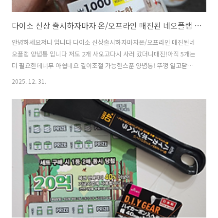
다이소 신상 출시하자마자 온/오프라인 매진된 네오플램 양념통
안녕하세요저니 입니다 다이소 신상출시하자마자온/오프라인 매진된네
오플램 양념통 입니다 저도 2개 사오고다시 사러 갔더니매진!아직 5개는
더 필요한데너무 아쉽네요 길이조절 가능한스푼 양념통! 뚜껑 열고닫기
도 귀찮고각각 다른 스푼을 써야하니재료를 넣으려다가안 넣는 경우도
2025. 12. 31.
생기는데요숟가락을 넣어서 쓰는것도꽤 불편하더라고요 쑥쑥 빠지기도
하지만손으로 잡은 스푼을 다시 넣자니위생상 좋지 않은것 같았거든요
품번1066557품명스푼길이조절가능한유리양념통(약280 ml)가격1,000
원 저의 모든 니즈를 맞춰 주었답니다 가루는 많은데스푼이 길면꽂아 둘
때 잘 안들어가잖아요 이건 처음에는 짧게이후에는 길게스품을 조정해
서 사용할 수 있으니너무 편한것 같아요 보세요이렇게 옮겨 담을때도 흘
리는 저인데...이 용기가 딱..