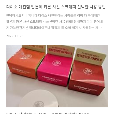
다이소 매진템 일본제 카본 사선 스크래퍼 신박한 사용 방법
안녕하세요저니 입니다 다이소 매진템아는 사람들은 이미 다 구매해간
일본제 카본 사선 스크래퍼 4cm신박한 사용 방법! 틈새까지 쓱쓱 긁어내
기 가능한건기본 입니다테이프나 접착제 등 오염 제거 시 사용하는 제품
인데그립감이 장난아니라힘들이지 않고 오염물 제거 가능했어요 집에와
2025. 10. 25.
서가스레인지 옆에 묵은때에한 번 쭉~ 지나쳤는데그렇게 닦아도 시원하
지 않던 구석 부위가얼마나 잘 닦이는지흥분해서 다른걸 또 제거하고 싶
은데더이상 청소할 곳이 없더라고요 아쉬워하던 찰나눈에 들어온건스피
* 였어요 와...이거 대박!복권 매장에 사두면불티날것 같아요 당첨시 긁
어달라는 곳잘 안 긁히는데이렇게 시원하게! 긁혔습니다 다이소 매진템
일본제 사선 스크래퍼평소에도 너무 잘 사용할것 같습니다 천원 그 이상
의 가치!저에게는 있네요 품번 :..