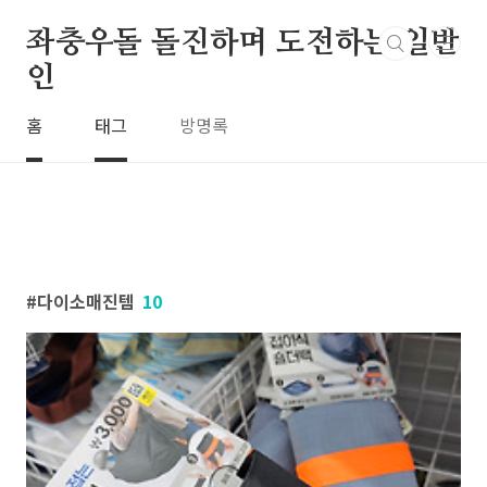
본문 바로가기
좌충우돌 돌진하며 도전하는 일반
인
홈
태그
방명록
다이소매진템
10