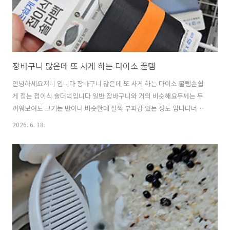
장바구니 많은데 또 사게 하는 다이소 꿀템
안녕하세요저니 입니다 장바구니 많은데 또 사게 하는 다이소 꿀템손쉽
게 접는 접이식 숄더백입니다 일반 장바구니와 거의 비슷해요두께는 두
꺼워보여도 크기는 반이니 비슷한데 살짝 부피감 있는 정도 입니다너무
좋아서엄마도 한 개 사드렸어요3,000원으로 효녀가 되었어요 색상도 2
2026. 6. 18.
가지나 있어요여름이라도 이건 블랙! 그럼 왜 좋은가?1. 다 쓰고 한번에
접히는 매직2. 많이 담기는 매직3. 지퍼가 있어는 매직4. 어깨가 편한 매
직 단점을 찾기 어렵습니다 3,000원에 안 되는게 없어서출시되고 꽤 오
랜기간 매진이였는데지금 여기저기다시 많이 보이네요 아직 없으신분은
정말 1개 사용해보시면주변에 알리고 싶으실거예요 장바구니 많은데결
국 샀어요그럼에도 대만족 다이소 꿀템 인정 합니다