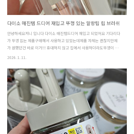
다이소 매진템 드디어 재입고 뚜껑 있는 말랑팁 립 브러쉬
안녕하세요저니 입니다 다이소 매진템드디어 재입고 되었어요 기다리다
가 뚜껑 없는 제품구매해서 사용하고 있었는데제품 자체는 괜찮지만제
가 원했던건 바로 이거!!! 휴대하지 않고 집에서 사용하더라도뚜껑이 필
요해요 말랑팁은브러쉬와는 다르게밀착력이 좋고깔끔해요 휴지로 쓰윽
2026. 1. 11.
~ 닦기만해도잘 닦이거든요 품번1058701품명휴대용말랑팁립브러쉬가
격1,000 원 드디어 재입고!기다리셨다면 빠르게 다녀오세요