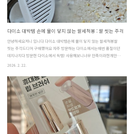
다이소 대박템 손에 물이 닿지 않는 쌀세척봉 : 쌀 씻는 주걱
안녕하세요저니 입니다 다이소 대박템손에 물이 닿지 않는 쌀세척봉쌀
씻는 주걱드디어 구매했어요 자주 방문하는 다이소에서는매번 품절이던
데지나치다 방문한 다이소에서 득템! 사용해보니너무 만족이라한개만
사온게 아쉽습니다 손은 5개인데6개의 돌기가 있어요! 돌기는 쌀 씻을때
2026. 2. 22.
돌아도가고세척하기 쉽게 분리도 된답니다 쌀뜨물 버릴 때빛을 발한답
니다 가끔 쌀도 버리는데흘리지 않게 되더라고요 손 지키고!쌀도 지키고!
겨울에는 쌀 씻고 나면손이 얼얼 했는데여러모로 너무 마음에 들어요가
격은 만원이라도 아깝지 않습니다 천원이라니!!!품번 1003532품명쌀씻
는주걱 깨끗하게 씻고 깔끔하게 버려요 다이소 대박템손에 물이 닿지 않
는 쌀세척봉: 쌀씻는주걱 이웃님들눈에도 띄기를 바랍니다