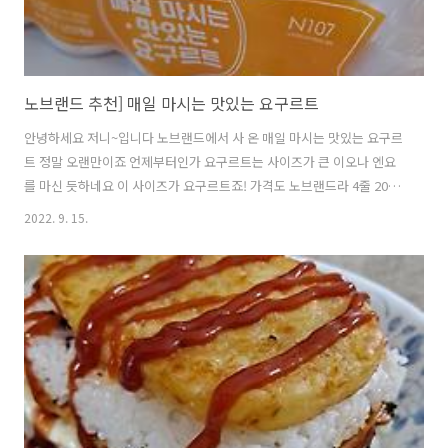
노브랜드 추천] 매일 마시는 맛있는 요구르트
안녕하세요 저니~입니다 노브랜드에서 사 온 매일 마시는 맛있는 요구르
트 정말 오랜만이죠 언제부터인가 요구르트는 사이즈가 큰 이오나 엔요
를 마신 듯하네요 이 사이즈가 요구르트죠! 가격도 노브랜드라 4줄 20개
에 2천 원보다 조금 싸요 영양정보입니다 보통... 한 줄 드시죠? 그럼 150
2022. 9. 15.
칼로리~ 요즘은 이렇게 네이밍이 없는 것이 유행입니다 얼려서 뒤로 먹
는 맛 아시죠^^ 그렇게 먹어도 꿀맛 이렇게 콕콕 5개 먹는 맛도 최고죠
까서 먹을 틈도 없다! 하시면 이렇게 드셔야 저는 어차피 분리수거해야
하니 벌컥벌컥입니다 한 모금 각! 진짜 오랜만에 마셔서 옛날 생각나서
이거 한번 해봤네요 준비물은 네임펜만 필요해요 네임펜으로 요구르트
에 그림을 그려주세요 앗! 이럼 재활용 취지와 조금은 어긋나죠 ㅜㅜ 급
사과드려요..