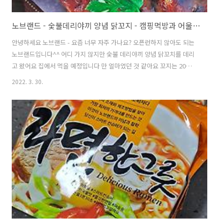
노브랜드 - 숯불데리야끼 양념 닭꼬지 - 캠핑먹방과 어울리지만 집에서 먹었네요
안녕하세요 노브랜드 - 요즘 너무 자주 가나요? 오픈런하지 않아도 되는
노브랜드입니다^^ 어디 가지 않지만 숯불 데리야끼 양념 닭꼬치를 데리
고 왔어요 집에서 먹을 예정입니다 만 얼마였던 것 같아요 꼬지는 20개
들어 있어요 조리법도 아주 쉽네요 해동하지 않아도 되어서 좋고요 전자
2022. 3. 30.
레인지가 편하지만 굽는 맛이 떨어져서 프라이팬 하기로 결정! 기름을 둘
러줍니다 아차! 합니다 꼬지인데 ㅠㅠ 막대기 있는 부분에는 기름 안 해
도 되는데 ~ 쭉~~~ 뿌려 버렸네요 이미 늦었어요 요리조리돌려가며 구워
주세요 기름이 안 튈 날이 없네요 ㅠㅠ 닦은 지... 얼마 안 되었어요 내 가
스레인지.... 프라이팬 채로 냠냠해버렸네요 추천! 그리고 저도 또 사 온
다입니다