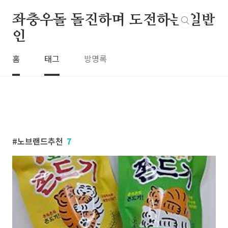
본문 바로가기
좌충우돌 돌진하며 도전하는 일반
인
홈
태그
방명록
노브랜드추천
7