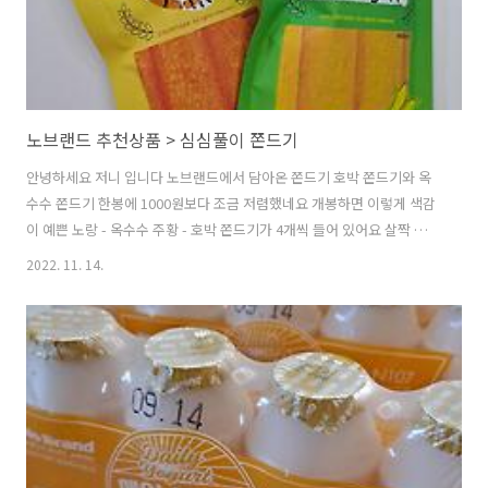
노브랜드 추천상품 > 심심풀이 쫀드기
안녕하세요 저니 입니다 노브랜드에서 담아온 쫀드기 호박 쫀드기와 옥
수수 쫀드기 한봉에 1000원보다 조금 저렴했네요 개봉하면 이렇게 색감
이 예쁜 노랑 - 옥수수 주황 - 호박 쫀드기가 4개씩 들어 있어요 살짝 도톰
해서 찢어 먹기 좋아요 구워먹으면 더 맛있다는데 귀찮아서 이거야 원...
2022. 11. 14.
그냠 먹어도 맛있네요 심심할때 먹는데 굽기까지 하려니 귀찮은거 있죠
살찌는 이유 인가 봅니다 심심하다면서 굽기는 싫고 먹기는 하니 말이죠
^^ 이웃님들 이 심정 이해 하시는거 맞죠? 이건 색이 너무 제 취향이네요
^^ 맛은 너무 강하지 않고 살며시 올라오는 맛이랍니다 두개정도 먹으면
세개까지는 먹고 싶어지지 않는 적당한맛 이랄까요? 자극적이지 않아요
하지만 눈에 띄는곳에 두신다면 한두개씩 먹게 되고 다시 노브랜드 간다
면 카트..