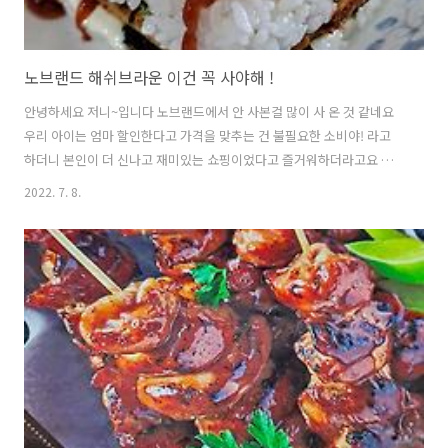
노브랜드 해쉬브라운 이건 꼭 사야해 !
안녕하세요 저니~입니다 노브랜드에서 안 사본걸 많이 사 온 것 같네요
우리 아이는 엄마 할인한다고 가격을 맞추는 건 불필요한 소비야! 라고
하더니 본인이 더 신나고 재미있는 쇼핑이었다고 즐거워하더라고요 뭐
지... 뭐지... 뭐지... 노브랜드 해쉬브라운 가격은 2천 원 초반대입니다
2022. 7. 8.
해쉬브라운 조리방법 및 영양정보입니다 10개가 들어있어요 개당 200원
이라니 정말 저렴하네요 사실 해쉬브라운은 처음 구입해 봅니다 따로 해
동이 필요 없어서 좋네요 저는 프라이팬에 구웠는데 금방 잘 익더라고요
5분 정도 구웠어요 나머지는 냉동실로 안녕~ 캠핑 갈 때 가져갈 예정입니
다 그럼 오늘은 해쉬브라운으로 무엇을 할 것인가? 해쉬브라운 옆에 스
팸도 굽고 마지막에 김치도 달달 볶았어요 달달 볶는 건 제 전문입니다
최애 김가루와..