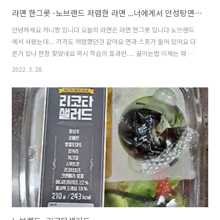
라면 한그릇 -노브랜드 저렴한 라면 ...너에게서 안성탕면을 느꼈어.
안녕하세요 저니짱 입니다 오늘의 라면은 라면 한그릇 입니다 노브랜드
에서 사왔는데... 가격도 저렴했던것 같아요 면과 스프가 들어 있어요 다
른거 있나 한참 찾았네요 역시 학습의 효과란.... 끓이는법 이제는 뭐 라
면 정도야^^ 물끓이고 스프넣고 보글보글하면 계란탁! 버섯도 있어서 살
2022. 3. 28.
짝 툭! 하니 완성 이네요 이거...먹어보니 칼칼하면서도 안성...댁의 맛이
나는데요 어머나 어머나~~~ 안성은 저의 입맛과 딱인데... 이거 저렴해
서 갈아타야 하나 했어요 안성 좋아하시는분은 한번쯤 드셔보시기를 추
천합니다 그러고 보니...색감도 ...안성댁과 닮았네요 스프가 하나지만요
안에 건더기 스프처럼 잔잔하게 있습니다 영~~~없는건 아니예요 라면
한 그릇 잘 먹었습니다