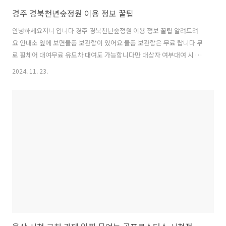
경주 경북천년숲정원 이용 정보 꿀팁
안녕하세요저니 입니다 경주 경북천년숲정원 이용 정보 꿀팁 알려드려
요 안내소 옆에 보면물품 보관함이 있어요 물품 보관함은 무료 랍니다 무
료 휠체어 대여무료 유모차 대여도 가능합니다만 대상자 여부대여 시 서
류가 있어야대여가능하니 이점 참고하세요 안내소 뒷쪽에 수유실도 마
2024. 11. 23.
련되어 있어요 그리고 여기 화장실도 있답니다주차장쪽 화장실은 늘 붐
비는데이쪽은 한가하니사람이 많은날이라면 안내소 뒷쪽 화장실을 이용
하세요이게 진정 꿀팁인듯요 영상관 관람도 가능해요경북천년숲정원의
사계와빛나는 나무 포토존체험존등이 정말 소소하게 마련되어 있어요기
대없이 가야합니다기대하면 실망하실수 있을듯해요 올해는 두번이나 다
녀오게 되었는데일주일차라도단풍의 느낌이 꽤 달랐습니다 이번주가 거
의 마지막이 될것 같은단풍놀이네요 외나무..