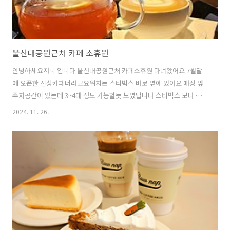
울산대공원근처 카페 소휴원
안녕하세요저니 입니다 울산대공원근처 카페소휴원 다녀왔어요 7월달
에 오픈한 신상카페더라고요위치는 스타벅스 바로 옆에 있어요 매장 앞
주차공간이 있는데 3~4대 정도 가능할듯 보였답니다 스타벅스 보다 단
체모임에 강한카페 같았어요대신 혼자 조용히 마신다면저는 스타벅스가
2024. 11. 26.
더 좋을것 같더라고요이런건 개인차가 있겠죠소휴원에도 혼자와서 커피
마시는분있었어요 매장내부는 생각보다 더 넓었어요편안한 쇼파 의자에
탁 트인 느낌이 들었답니다 예약 가능한 미팅룸 같은 공간이있어서단체
모임도 옆테이블 눈치 안 보고쾌활하게 가능할것 같았어요 외부공간도
있었는데이날은 살짝 추워서사진만 찍어 보았네요 8시 30분부터 브런치
가가능한점도 꽤 매력적이였답니다 오래간만에 따뜻한 티를 주문했네요
수제로 만들어져 더욱 정성스러운맛이였..