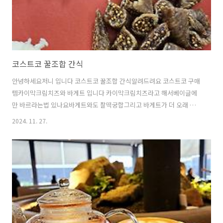
코스트코 꿀조합 간식
안녕하세요저니 입니다 코스트코 꿀조합 간식알려드려요 코스트코 구매
템카이막크림치즈와 바게트 입니다 카이막크림치즈라고 해서베이글에
만 바르라는법 있나요바게트와도 찰떡궁합그리고 바게트가 더 오래 먹
을수 있어요 냉동실에 얼려두고 먹기전에 꺼내면다시 맛있는 바게트가
2024. 11. 27.
되어있거든요 자여기에 꿀조합집에 있는 꿀만 휘리릭 뿌려주면정말 맛
있답니다 카페에 가면 토스트에 카이막 크림을 올려먹는데요그 크림과
는 다른 식감이랍니다카페에서 드셨던 카이막이 부드러웠다면이건 치즈
의 질감을 살짝 품은 쫀득함 5% 추가푸딩의 탱탱한 50% 추가된 느낌이
거든요 카페에서 드셨던 카이막크림 생각하고 사오셨다면살짝 실망하실
수 있겠지만저는 이것도 얼마나 맛있는지몇개나 순삭했답니다 남편과
아이도 맛있다고 했어요베어 먹기 싫으면 원하는 크기로 ..