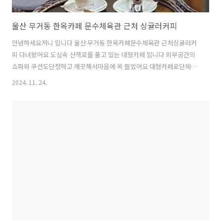
울산 무거동 한옥카페 문수체육관 근처 싱귤러커피
안녕하세요저니 입니다 울산 무거동 한옥카페문수체육관 근처싱귤러커
피 다녀왔어요 도심속 산책로를 품고 있는 대형카페 입니다 외부공간의
쇼파와 쿠션도단정하고 깨끗해서마음에 쏙 들었어요 대형카페로단체모
임하기도 좋겠더라고요 특별한날 모이기 좋은잔잔한 분위기의 감성카페
2024. 11. 24.
입니다 아이보리색을 이렇게 깔끔하게 유지하기도 어려울텐데편하게 기
대고 눕고 싶을만큼깨끗한 단체석 메뉴 및 가격저렴한편은 아니지만마
셔보니 그 가치는 충분한맛과 분위기 였네요 시그니처 메뉴인포밍 멜로
우와브리즈넛을 선택했어요비쥬얼이 넘사벽이죠 주문후 자리에 커피 가
져다 주시고나갈때도 그냥 나오면 됩니다 커피 내어 주실때쟁반에 얹어
주는게 아니라한개한개 내어주셔서초대받고 간듯대접 받는 느낌이 들어
좋았답니다 분위기 있게 커피 마시고 싶은날오기..