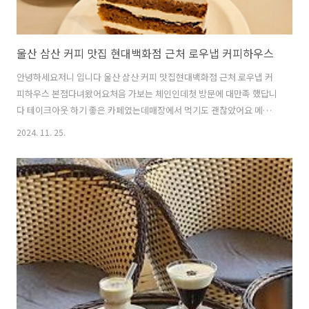
울산 삼산 커피 맛집 현대백화점 근처 로우냅 커피하우스
안녕하세요저니 입니다 울산 삼산 커피 맛집현대백화점 근처 로우냅 커
피하우스 본점다녀왔어요처음 가보는 체인인데첫 방문에 대만족 했답니
다 테이크아웃 하기 좋은 카페였는데매장에서 먹기도 괜찮았어요 메뉴
및 가격가격도 저렴한편 입니다일단 커피가 맛있어요진하고 달달하니
2024. 11. 25.
딱 제 취향이였네요 비쥬얼도 괜찮죠? 케이크도 맛있었어요호불호 없을
듯해요너무 달기만한 케이크가 아니라 달달한 커피를 좋아하는 제가 함
께 먹기 찰떡 궁합이였답니다 매장이 작아도 알차고직원분들 친절해서
혼자 삼산가도 다시 방문해보고 싶은곳 입니다 울산 삼산 커피 맛집현대
백화점 근처 로우냅 커피하우스마음속에 저장 입니다