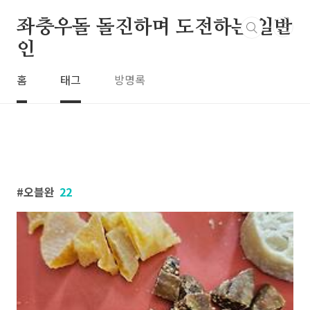
본문 바로가기
좌충우돌 돌진하며 도전하는 일반
인
홈
태그
방명록
오블완
22