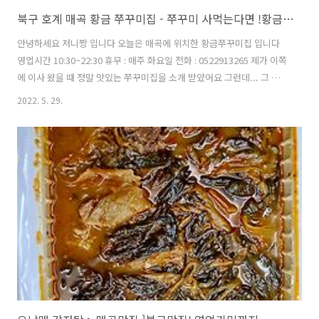
북구 호계 매곡 황금 쭈꾸미집 - 쭈꾸미 사먹는다면 !황금 이쭈~
안녕하세요 저니짱 입니다 오늘은 매곡에 위치한 황금쭈꾸미집 입니다
영업시간 10:30~22:30 휴무 : 매주 화요일 전화 : 0522913265 제가 이쪽
에 이사 왔을 때 정말 맛있는 쭈꾸미집을 소개 받았어요 그런데... 그 집
을 멀~리 사는 발 넓은 저희 이모도 알고 있더라고요 그래서 역시 맛집은
2022. 5. 29.
어쩔 수 없네 싶었는데 왜? 오늘은 황금이냐고요 황금 쭈꾸미는 황금고
리가 있는 수율 90% 이상의 상위 1% 최상급 쭈꾸미만을 고집! 이틀간
의 긴 숙성과정을 거치기 때문에 다른 집과는 다른 탱글탱글함과 감칠맛
이 일품이라고 들었기 때문이죠 저희 동네에 생겼으니 고고!!입니다 제가
좋아하는... 황금 그리고 노란색이네요 메뉴입니다 저희는 대표 삼겹살
쭈꾸미를 주문했어요 기본찬이 먼저 깔립니다~ 떡볶이가... 있어..