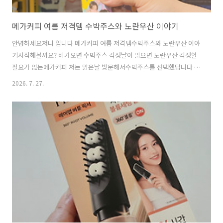
메가커피 여름 저격템 수박주스와 노란우산 이야기
안녕하세요저니 입니다 메가커피 여름 저격템수박주스와 노란우산 이야
기시작해볼까요? 비가오면 수박주스 걱정날이 맑으면 노란우산 걱정할
필요가 없는메가커피 저는 맑은날 방문해서수박주스를 선택했답니다 메
가커피와 춘천시가 함께하는더위가 싹 가시는오싹오싹 엠지네 여름밤신
2026. 7. 27.
상 메뉴색감이 그냥 막 어이없게판타스틱하네요 머리가 띵 하도록시원
한 오싹오싹엠지씨네 여름밤 메뉴 비가 오나 눈이 오나메가커피에 방문
해야하는 이유우산을 판매하고 있어요메가MCG커피 빼꼼 장우산8,900
원 노란색이라 작고 귀여워 보였는데가지고간 장우산이랑 길이가똑 같
더라고요이런 착시가!!! 그리고반가운 소식오늘 엔시티 위시스트로우픽
키링 틴케이스세트미니로그키링픽업 / 현장구매 오픈 하는 날잊고 있었
다면서두르세요 맑은날에도흐린날에도무소건 메가..