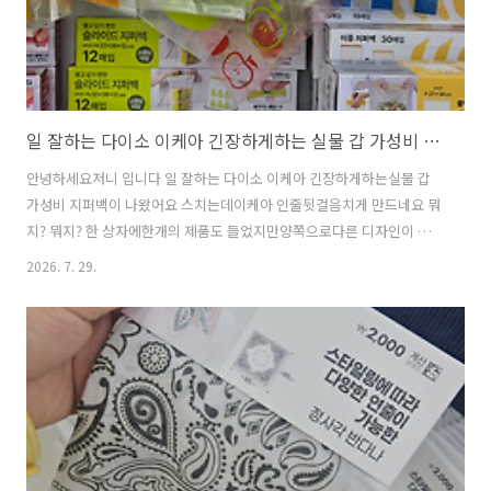
일 잘하는 다이소 이케아 긴장하게하는 실물 갑 가성비 지퍼백
안녕하세요저니 입니다 일 잘하는 다이소 이케아 긴장하게하는실물 갑
가성비 지퍼백이 나왔어요 스치는데이케아 인줄뒷걸음치게 만드네요 뭐
지? 뭐지? 한 상자에한개의 제품도 들었지만양쪽으로다른 디자인이 들
어있는것도흡사 이케아 스러웠답니다 파/양파 세트길쭉한 모양에꽤 많
2026. 7. 29.
이 담겨요 우산 많이 쓰고 다니는여름에 가방에 넣어두기도 좋겠더라고
요2단 우산 정도는 가쁜하게들어갈것 같습니다 귀염 장전한토마토 지퍼
백은열고 닫기 쉬워서간식류를 넣어놔도 좋겠어요소포장으로 굿! 사이
즈가 다른 지퍼백양쪽으로 들어 있어요단순한 디자인이지만없는것보다
뭔가 엣지가 넘침요 왜?상자가 없지?라고 생각하신분들 있을것 같아요
상자에 들어 있어요하지만한 장씩 꺼내니예쁜 지퍼백이 조심히 꺼낸다
고 꺼내도구겨져서 나오더라고요 상자 찢어서예쁘게 꺼..