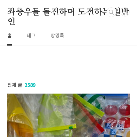
본문 바로가기
좌충우돌 돌진하며 도전하는 일반
인
홈
태그
방명록
전체 글
2589