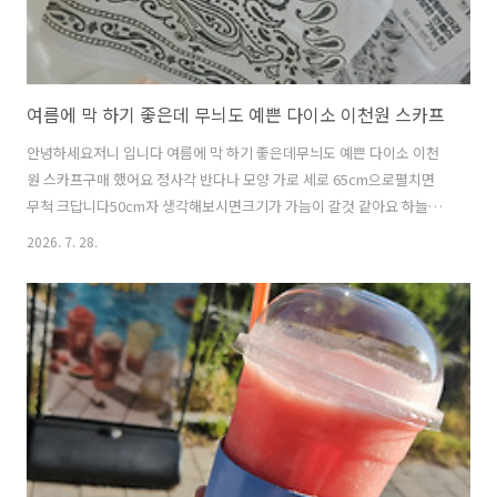
여름에 막 하기 좋은데 무늬도 예쁜 다이소 이천원 스카프
안녕하세요저니 입니다 여름에 막 하기 좋은데무늬도 예쁜 다이소 이천
원 스카프구매 했어요 정사각 반다나 모양 가로 세로 65cm으로펼치면
무척 크답니다50cm자 생각해보시면크기가 가늠이 갈것 같아요 하늘색
도 있지만저는 흰색을 선택 했어요 여름 휴가필수품 손수건 물 묻혀서 목
2026. 7. 28.
에 두르면 시원하고머리 뜨거우면 머리에도 둘렀다가땀도 닦고아주 활
용도가 좋은데여기저기 두다가은근 잘 잃어버리기도 하거든요올여름은
다이소 정사각 반다나 스카프로 걱정 뚝! 거즈 소재의 재질에유치해보이
지 않는 무늬이웃님들도 여행가기 전준비해보세요 요즘은 매일이 더워
서 필요할것 같네요 장마철에도 유용합니다 여름에 막 하기 좋은데무늬
도 예쁜 다이소 스카프정사간 반다나 손수건저니가 소개하는매진 임박
템