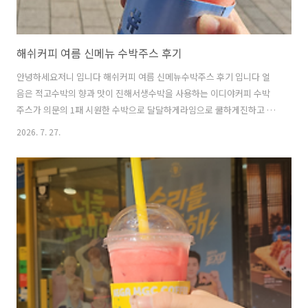
해쉬커피 여름 신메뉴 수박주스 후기
안녕하세요저니 입니다 해쉬커피 여름 신메뉴수박주스 후기 입니다 얼
음은 적고수박의 향과 맛이 진해서생수박을 사용하는 이디야커피 수박
주스가 의문의 1패 시원한 수박으로 달달하게라임으로 쿨하게진하고 고
소한 커피 잘 만드는 카페 다른 음료도 다 맛있는것 같아요 팥빙수도 해
2026. 7. 27.
쉬에서차갑고 달콤하게 올여름 팥빙으로 더위싹! 넉넉한양에남편이 반
한 해쉬커피 수박주스 여름 특권!수박주스또 먹으러 가야겠어요 해쉬커
피 울산호계점울산 북구 호계매곡1로 31