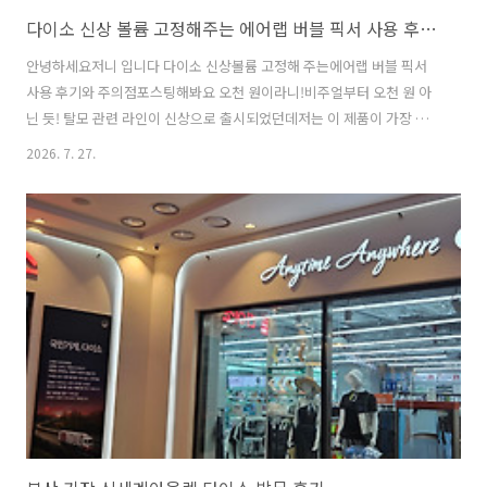
다이소 신상 볼륨 고정해주는 에어랩 버블 픽서 사용 후기 와 주의점
안녕하세요저니 입니다 다이소 신상볼륨 고정해 주는에어랩 버블 픽서
사용 후기와 주의점포스팅해봐요 오천 원이라니!비주얼부터 오천 원 아
닌 듯! 탈모 관련 라인이 신상으로 출시되었던데저는 이 제품이 가장 눈
에 띄더라고요 제품명이 너무 길지만한 번 언급은 해야겠죠 바이아우어
2026. 7. 27.
360도 볼륨 업 블랙피디알엔에어랩 버블 픽서 주의점은용법과 용량에
있어요 사용 전 제품을 충분히 흔들어 준 뒤매일 두피에 적당량을 고루
바른 다음손가락을 이용하여 마사지하듯이 하여충분히 흡수되도록 문지
른다 엥???저와 같은 생각이신 거죠두피 앰플이 아닌데...사용법은 두피
앰플 사용 방법처럼 적혀있어서 너무 아이러니한 제품 그림 설명은 살짝
다른 느낌두피에 적당량 바르지 마시고그림처럼 머리카락에 바르세요
일단 꺼냈어요 중앙 지지대를..