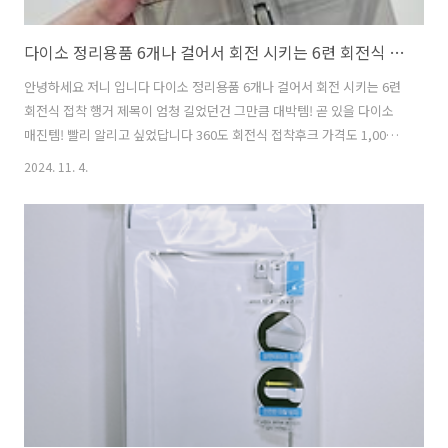
다이소 정리용품 6개나 걸어서 회전 시키는 6련 회전식 접착 행거
안녕하세요 저니 입니다 다이소 정리용품 6개나 걸어서 회전 시키는 6련
회전식 접착 행거 제목이 엄청 길었던건 그만큼 대박템! 곧 있을 다이소
매진템! 빨리 알리고 싶었답니다 360도 회전식 접착후크 가격도 1,000
원 정말 저렴하니 있을때 선점하세요 부착 가능한면 확인하세요 벽면도
2024. 11. 4.
되고 상부장,찬장에도 가능합니다 품번 : 1034529 품명 : 6련 회전식 접
착행거 다이소가 가깝다면 직접 사러가지만 다이소몰을 이용한다면 검
색을 이용해서 물건을 찾으실텐데요 다이소몰이 불편한건 품명을 정확
하게 찍어야 물품이 검색되더라고요 품명 없는건 품번으로 검색... 살짝
불편합니다 품명과 제품앞에 이름이 다른 경우는 허다해요 저는 직접 사
러가는편이랍니다 구성품은 이렇게 두개 입니다 저는 욕실용품 정리에
이용했어요 마구..