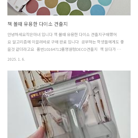
책 볼때 유용한 다이소 견출지
안녕하세요작은마녀 입니다 책 볼때 유용한 다이소 견출지구매했어
요 알고리즘에 이끌려바로 구매 완료 입니다 공부하는 학생들에게도 좋
을것 같더라고요 품번10164712품명원형DECO견출지 책 읽다가 감명
깊은 구절공부 하다가중요한 부분이 나오면이렇게 표시해두고다시보면
2025. 1. 6.
좋겠습니다 울퉁불퉁 튀어 나오지 않아서더 깔끔한 느낌입니다 제가 읽
는책은 챕터별로 선이 많이 있어서눈에 좀 덜 띄기는 하네요 한개사면
15장 들어있는데1장당 30개총 450개나 있어서오래도록 사용할것 같습
니다 여러물건에도 붙이기 쉬우니이름 적어서 여기저기 붙여도 되고표
시해야할것에 붙여두어도 예뻐요 저는 책 앞장에 한장 붙여 두었답니
다 책 볼때 유용한 다이소 견출지이웃님들도 눈이 가는 정보였으면좋겠
습니다