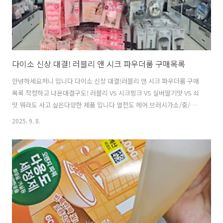
다이소 신상 대결! 러블리 앤 시크 파우더룸 구매목록
안녕하세요저니 입니다 다이소 신상 대결!러블리 앤 시크 파우더룸 구매
목록 작정하고 나온대결구도! 러블리 VS 시크핑크 VS 실버딸기맛 VS 쇠
맛 뭐라도 사고 싶은다양한 제품 입니다 열전도 헤어 브러시가소/중/대
사이즈로 나와있어요 특히, 소 사이즈는다이소에서 찾기 어려웠는데뿌
2025. 9. 8.
리볼륨 살려주는 얇은 열전도 헤어블러시찾으셨다면빨리 가봐야할거예
요 러블리에서도빠질 수 없는 빗 시리즈!실용성 대박!!!퀵 드라이듀얼 타
입 샴푸 브러시 물건을 사면정리를 해야지!회전식 정리함원형 / 사각 저
는 자리 덜 차지하는 사각으로 선택 했답니다 회전 정리함은 정말어디든
착착!! 러블리 2개시크 2개반반 구매했는데가격은 시크의 승리 입니다
다이소 신상러블리 앤 시크 파우더룸딸기맛 대 쇠맛!이웃님은 어떤맛을
좋아하실까요?..