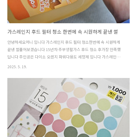
가스레인지 후드 필터 청소 한번에 속 시원하게 끝낸 썰
안녕하세요저니 입니다 가스레인지 후드 필터 청소한번에 속 시원하게
끝낸 썰풀어보겠습니다 15년차 주부생활가스 후드 청소 후가장 만족했
답니다 주인공은 다이소 오렌지 파워다용도 세정제 입니다 가스레인지
후드 필터의 기름을이렇게 쉽게 제거했다면다른것들은 더 쉬울것 같습
2025. 5. 19.
니다 다이소 청소템으로소개하길래 사왔는데저도 주변에 소개하고 추천
하게 되었어요 품번 : 23972품명:오렌지파워 다용도세정제 저희집 상태
입니다역시 고기는 집에서 구우면 안되는건가봐요 고기 굽는 쪽 후드가
유독 심하네요 분사하는 중 입니다입자가 엄청 작게 퍼져서 분사 되더라
고요 장점은 냄새가 역하지 않아요 기름이 흐르기 시작합니다30분 정도
방치하면더 흘러내려요 물만 뿌렸는데정말 속 시원하게깨끗해졌어요 지
금까지 왜이리 힘들어했나 싶더라..