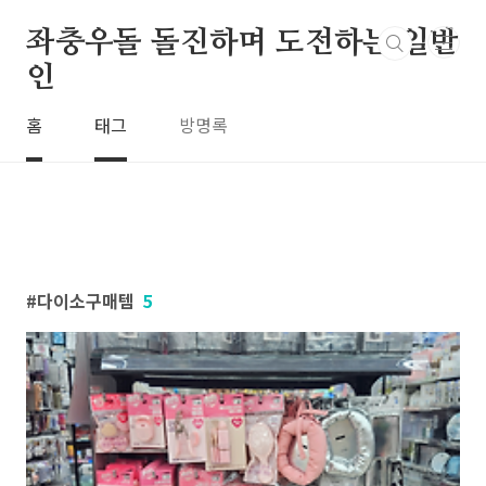
본문 바로가기
좌충우돌 돌진하며 도전하는 일반
인
홈
태그
방명록
다이소구매템
5